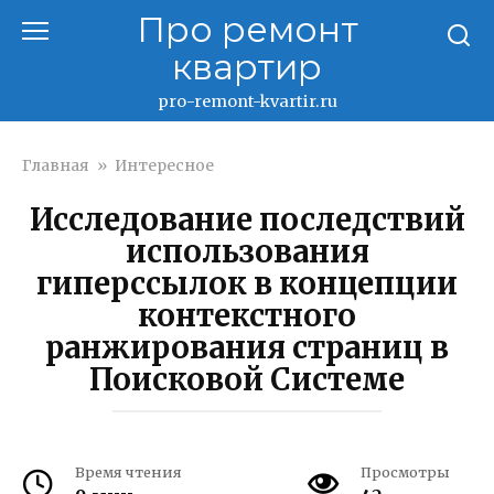
Перейти
Про ремонт
к
квартир
контенту
pro-remont-kvartir.ru
Главная
»
Интересное
Исследование последствий
использования
гиперссылок в концепции
контекстного
ранжирования страниц в
Поисковой Системе
Время чтения
Просмотры