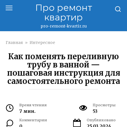
Перейти
Про ремонт
к
квартир
контенту
pro-remont-kvartir.ru
Главная
»
Интересное
Как поменять переливную
трубу в ванной —
пошаговая инструкция для
самостоятельного ремонта
Время чтения
Просмотры
7 мин.
53
Комментарии
Опубликовано
0
25.03.2024