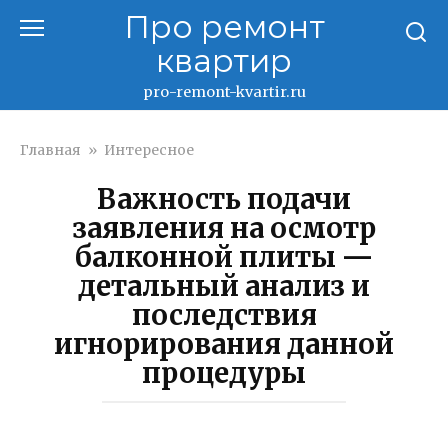
Перейти
Про ремонт
к
квартир
контенту
pro-remont-kvartir.ru
Главная
»
Интересное
Важность подачи
заявления на осмотр
балконной плиты —
детальный анализ и
последствия
игнорирования данной
процедуры