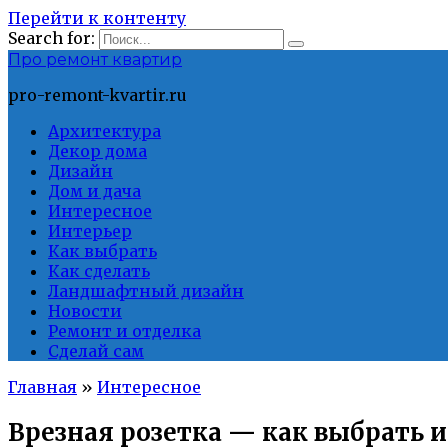
Перейти к контенту
Search for:
Про ремонт квартир
pro-remont-kvartir.ru
Архитектура
Декор дома
Дизайн
Дом и дача
Интересное
Интерьер
Как выбрать
Как сделать
Ландшафтный дизайн
Новости
Ремонт и отделка
Сделай сам
Главная
»
Интересное
Врезная розетка — как выбрать 