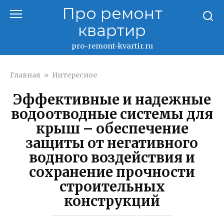
Перейти
Про ремонт
к
квартир
контенту
pro-remont-kvartir.ru
Главная
»
Интересное
Эффективные и надежные
водоотводные системы для
крыш – обеспечение
защиты от негативного
водного воздействия и
сохранение прочности
строительных
конструкций