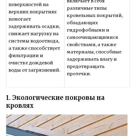
включает в себя
поверхностей на
различные типы
верхних покрытиях
кровельных покрытий,
помогает
обладающих
задерживать осадки,
гидрофобными и
снижает нагрузку на
самоочищающимися
системы водоотвода,
свойствами, а также
а также способствует
материалы, способные
фильтрации и
задерживать влагу и
очистке дождевой
предотвращать
воды от загрязнений.
протечки.
1. Экологические покровы на
кровлях