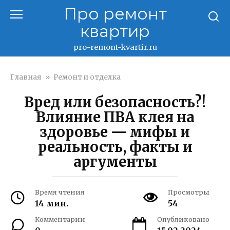
Перейти
Про ремонт
к
квартир
контенту
pro-remont-kvartir.ru
Главная
»
Ремонт и отделка
Вред или безопасность?!
Влияние ПВА клея на
здоровье — мифы и
реальность, факты и
аргументы
Время чтения
Просмотры
14 мин.
54
Комментарии
Опубликовано