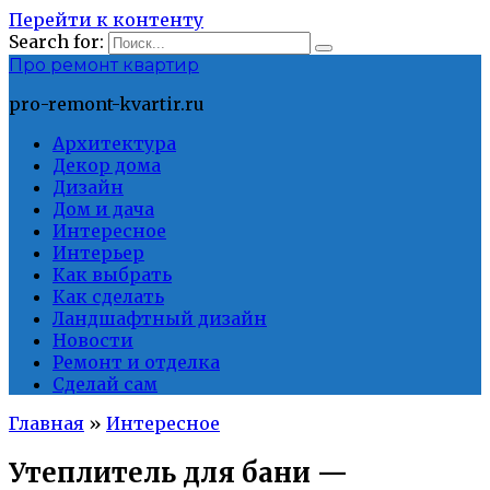
Перейти к контенту
Search for:
Про ремонт квартир
pro-remont-kvartir.ru
Архитектура
Декор дома
Дизайн
Дом и дача
Интересное
Интерьер
Как выбрать
Как сделать
Ландшафтный дизайн
Новости
Ремонт и отделка
Сделай сам
Главная
»
Интересное
Утеплитель для бани —