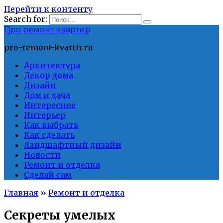
Перейти к контенту
Search for:
Про ремонт квартир
pro-remont-kvartir.ru
Архитектура
Декор дома
Дизайн
Дом и дача
Интересное
Интерьер
Как выбрать
Как сделать
Ландшафтный дизайн
Новости
Ремонт и отделка
Сделай сам
Главная
»
Ремонт и отделка
Секреты умелых