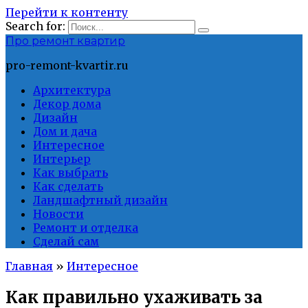
Перейти к контенту
Search for:
Про ремонт квартир
pro-remont-kvartir.ru
Архитектура
Декор дома
Дизайн
Дом и дача
Интересное
Интерьер
Как выбрать
Как сделать
Ландшафтный дизайн
Новости
Ремонт и отделка
Сделай сам
Главная
»
Интересное
Как правильно ухаживать за