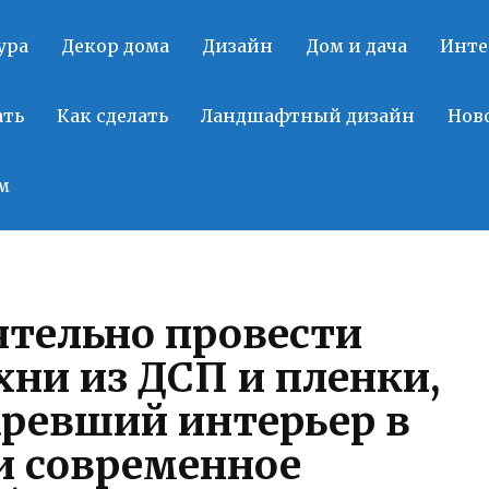
ура
Декор дома
Дизайн
Дом и дача
Инте
ать
Как сделать
Ландшафтный дизайн
Нов
м
ятельно провести
ни из ДСП и пленки,
аревший интерьер в
и современное