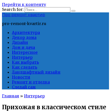
Перейти к контенту
Search for:
Про ремонт квартир
pro-remont-kvartir.ru
Архитектура
Декор дома
Дизайн
Дом и дача
Интересное
Интерьер
Как выбрать
Как сделать
Ландшафтный дизайн
Новости
Ремонт и отделка
Сделай сам
Главная
»
Интерьер
Прихожая в классическом стиле