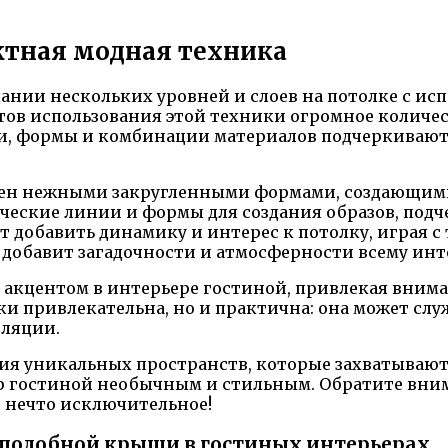
тная модная техника
дании нескольких уровней и слоев на потолке с ис
нтов использования этой техники огромное количес
нии, формы и комбинации материалов подчеркивают
ен нежными закругленными формами, создающими
ические линии и формы для создания образов, по
 добавить динамику и интерес к потолку, играя с
 добавит загадочности и атмосферности всему инт
кцентом в интерьере гостиной, привлекая вниман
ески привлекательна, но и практична: она может 
иляции.
я уникальных пространств, которые захватывают 
ер гостиной необычным и стильным. Обратите вни
 нечто исключительное!
подобной крыши в гостиных интерьерах