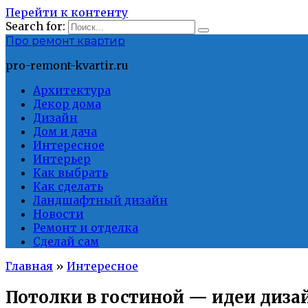
Перейти к контенту
Search for:
Про ремонт квартир
pro-remont-kvartir.ru
Архитектура
Декор дома
Дизайн
Дом и дача
Интересное
Интерьер
Как выбрать
Как сделать
Ландшафтный дизайн
Новости
Ремонт и отделка
Сделай сам
Главная
»
Интересное
Потолки в гостиной — идеи дизай