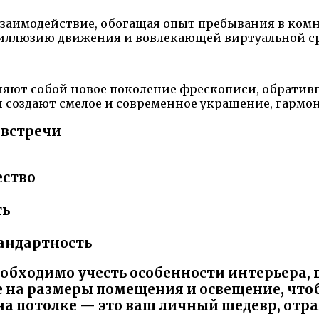
заимодействие, обогащая опыт пребывания в комн
ь иллюзию движения и вовлекающей виртуальной с
яют собой новое поколение фрескописи, обративш
 создают смелое и современное украшение, гармо
 встречи
ество
ть
тандартность
еобходимо учесть особенности интерьера, 
 на размеры помещения и освещение, что
на потолке — это ваш личный шедевр, от