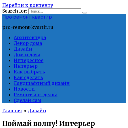
Перейти к контенту
Search for:
Про ремонт квартир
pro-remont-kvartir.ru
Архитектура
Декор дома
Дизайн
Дом и дача
Интересное
Интерьер
Как выбрать
Как сделать
Ландшафтный дизайн
Новости
Ремонт и отделка
Сделай сам
Главная
»
Дизайн
Поймай волну! Интерьер