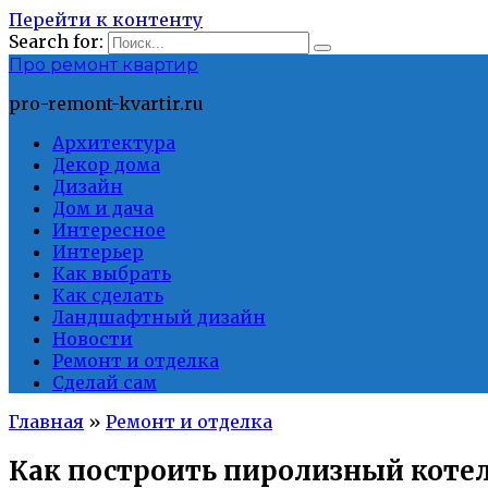
Перейти к контенту
Search for:
Про ремонт квартир
pro-remont-kvartir.ru
Архитектура
Декор дома
Дизайн
Дом и дача
Интересное
Интерьер
Как выбрать
Как сделать
Ландшафтный дизайн
Новости
Ремонт и отделка
Сделай сам
Главная
»
Ремонт и отделка
Как построить пиролизный коте