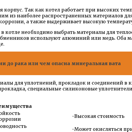
 корпус. Так как котел работает при высоких тем
им из наиболее распространенных материалов для
коррозии, а также выдерживает высокую температ
 в котле необходимо выбрать материалы для теп
обменников используют алюминий или медь. Оба ма
е.
гии до рака или чем опасна минеральная вата
алы для уплотнений, прокладок и соединений в ко
 прокладка, специальные силиконовые уплотнител
еимущества
ойкость
-Высокая стоимость
коррозии
оводность
-Может окисляться пр