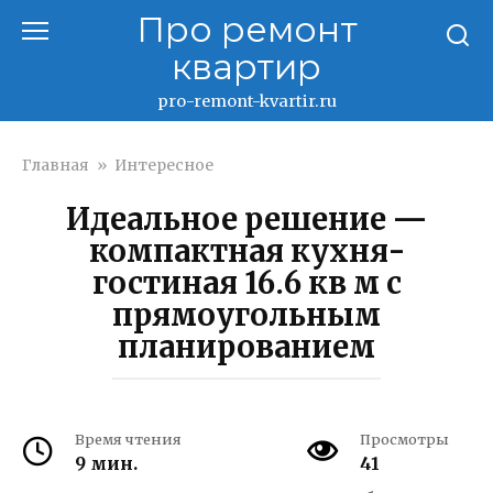
Перейти
Про ремонт
к
квартир
контенту
pro-remont-kvartir.ru
Главная
»
Интересное
Идеальное решение —
компактная кухня-
гостиная 16.6 кв м с
прямоугольным
планированием
Время чтения
Просмотры
9 мин.
41