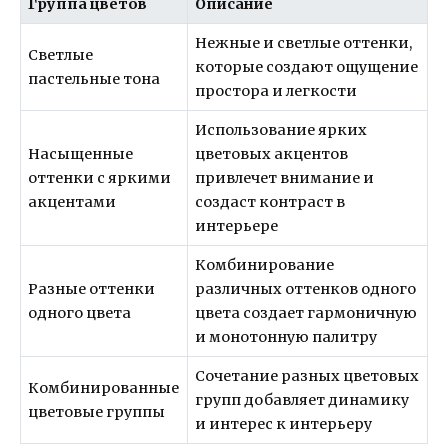
Группа цветов
Описание
Нежные и светлые оттенки,
Светлые
которые создают ощущение
пастельные тона
простора и легкости
Использование ярких
Насыщенные
цветовых акцентов
оттенки с яркими
привлечет внимание и
акцентами
создаст контраст в
интерьере
Комбинирование
Разные оттенки
различных оттенков одного
одного цвета
цвета создает гармоничную
и монотонную палитру
Сочетание разных цветовых
Комбинированные
групп добавляет динамику
цветовые группы
и интерес к интерьеру