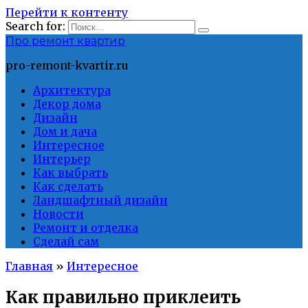
Перейти к контенту
Search for:
Про ремонт квартир
pro-remont-kvartir.ru
Архитектура
Декор дома
Дизайн
Дом и дача
Интересное
Интерьер
Как выбрать
Как сделать
Ландшафтный дизайн
Новости
Ремонт и отделка
Сделай сам
Главная
»
Интересное
Как правильно приклеить