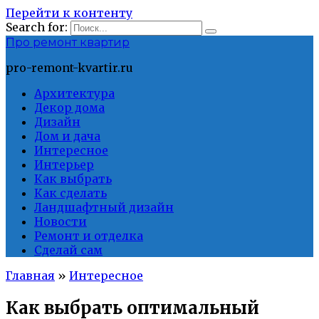
Перейти к контенту
Search for:
Про ремонт квартир
pro-remont-kvartir.ru
Архитектура
Декор дома
Дизайн
Дом и дача
Интересное
Интерьер
Как выбрать
Как сделать
Ландшафтный дизайн
Новости
Ремонт и отделка
Сделай сам
Главная
»
Интересное
Как выбрать оптимальный