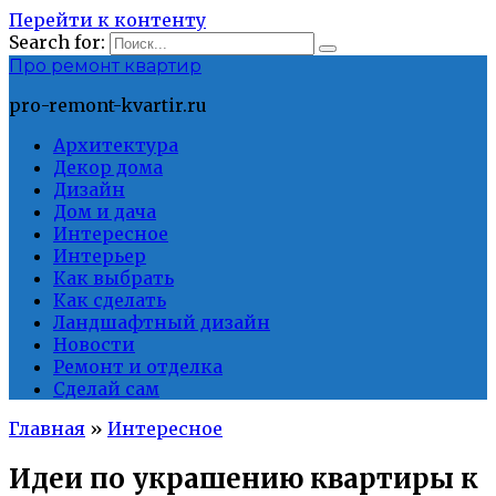
Перейти к контенту
Search for:
Про ремонт квартир
pro-remont-kvartir.ru
Архитектура
Декор дома
Дизайн
Дом и дача
Интересное
Интерьер
Как выбрать
Как сделать
Ландшафтный дизайн
Новости
Ремонт и отделка
Сделай сам
Главная
»
Интересное
Идеи по украшению квартиры к