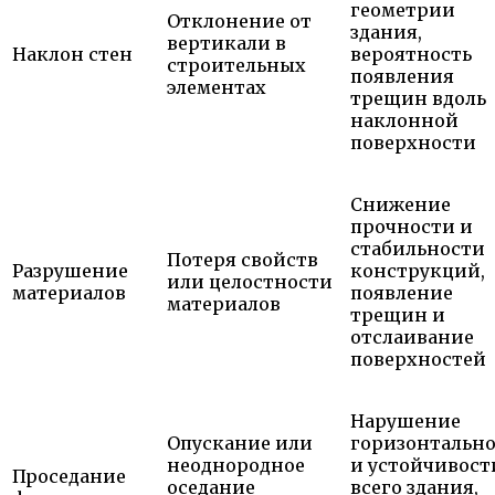
геометрии
Отклонение от
здания,
вертикали в
Наклон стен
вероятность
строительных
появления
элементах
трещин вдоль
наклонной
поверхности
Снижение
прочности и
стабильности
Потеря свойств
Разрушение
конструкций,
или целостности
материалов
появление
материалов
трещин и
отслаивание
поверхностей
Нарушение
Опускание или
горизонтальн
неоднородное
и устойчивост
Проседание
оседание
всего здания,