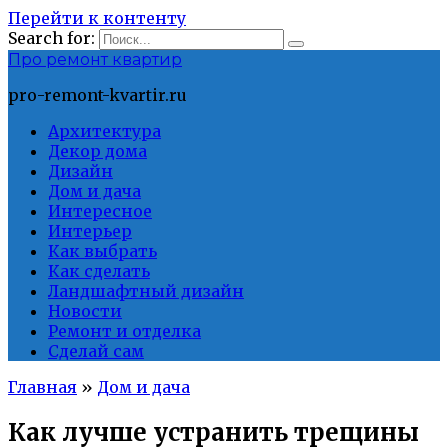
Перейти к контенту
Search for:
Про ремонт квартир
pro-remont-kvartir.ru
Архитектура
Декор дома
Дизайн
Дом и дача
Интересное
Интерьер
Как выбрать
Как сделать
Ландшафтный дизайн
Новости
Ремонт и отделка
Сделай сам
Главная
»
Дом и дача
Как лучше устранить трещины