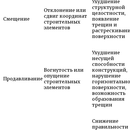
Ухудшение
структурной
Отклонение или
целостности,
сдвиг координат
Смещение
появление
строительных
трещин и
элементов
растрескиван
поверхности
Ухудшение
несущей
способности
Вогнутость или
конструкций,
опущение
нарушение
Продавливание
строительных
горизонтальн
элементов
поверхности,
возможность
образования
трещин
Снижение
правильности