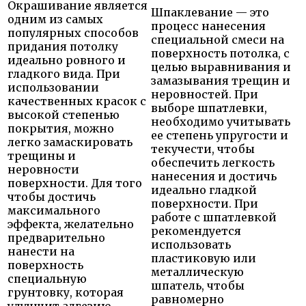
Окрашивание является
Шпаклевание — это
одним из самых
процесс нанесения
популярных способов
специальной смеси на
придания потолку
поверхность потолка, с
идеально ровного и
целью выравнивания и
гладкого вида. При
замазывания трещин и
использовании
неровностей. При
качественных красок с
выборе шпатлевки,
высокой степенью
необходимо учитывать
покрытия, можно
ее степень упругости и
легко замаскировать
текучести, чтобы
трещины и
обеспечить легкость
неровности
нанесения и достичь
поверхности. Для того
идеально гладкой
чтобы достичь
поверхности. При
максимального
работе с шпатлевкой
эффекта, желательно
рекомендуется
предварительно
использовать
нанести на
пластиковую или
поверхность
металлическую
специальную
шпатель, чтобы
грунтовку, которая
равномерно