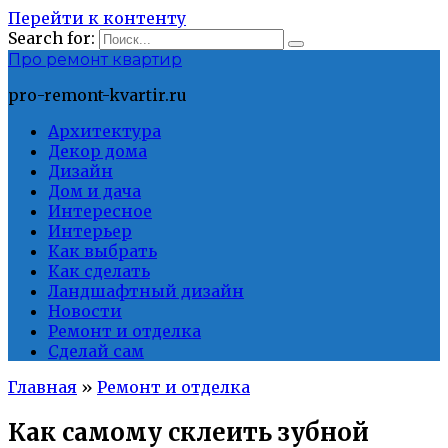
Перейти к контенту
Search for:
Про ремонт квартир
pro-remont-kvartir.ru
Архитектура
Декор дома
Дизайн
Дом и дача
Интересное
Интерьер
Как выбрать
Как сделать
Ландшафтный дизайн
Новости
Ремонт и отделка
Сделай сам
Главная
»
Ремонт и отделка
Как самому склеить зубной