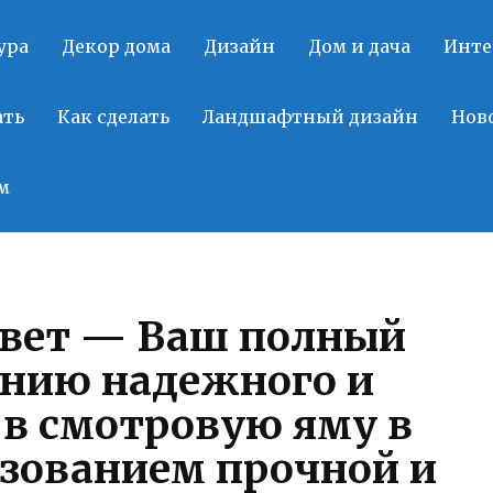
ура
Декор дома
Дизайн
Дом и дача
Инте
ать
Как сделать
Ландшафтный дизайн
Нов
м
овет — Ваш полный
анию надежного и
 в смотровую яму в
ьзованием прочной и