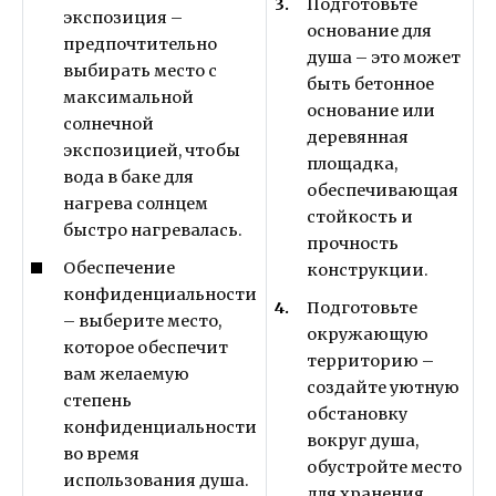
Подготовьте
экспозиция –
основание для
предпочтительно
душа – это может
выбирать место с
быть бетонное
максимальной
основание или
солнечной
деревянная
экспозицией, чтобы
площадка,
вода в баке для
обеспечивающая
нагрева солнцем
стойкость и
быстро нагревалась.
прочность
Обеспечение
конструкции.
конфиденциальности
Подготовьте
– выберите место,
окружающую
которое обеспечит
территорию –
вам желаемую
создайте уютную
степень
обстановку
конфиденциальности
вокруг душа,
во время
обустройте место
использования душа.
для хранения