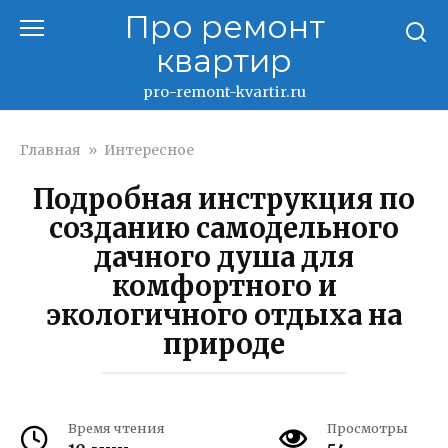
Перейти
Про ремонт
к
квартир
контенту
pro-remont-kvartir.ru
Главная
»
Интересное
Подробная инструкция по
созданию самодельного
дачного душа для
комфортного и
экологичного отдыха на
природе
Время чтения
Просмотры