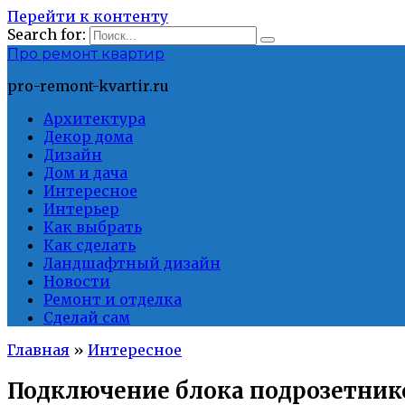
Перейти к контенту
Search for:
Про ремонт квартир
pro-remont-kvartir.ru
Архитектура
Декор дома
Дизайн
Дом и дача
Интересное
Интерьер
Как выбрать
Как сделать
Ландшафтный дизайн
Новости
Ремонт и отделка
Сделай сам
Главная
»
Интересное
Подключение блока подрозетнико