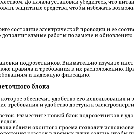
ичеством. До начала установки убедитесь, что пит
овать защитные средства, чтобы избежать возмож
рьте состояние электрической проводки и ее со
е дополнительные работы по замене и обновлению 
ановки подрозетников. Внимательно изучите инс
акже правила и требования к их расположению. П
ребованиям и надежную фиксацию.
зеточного блока
, которое обеспечит удобство его использования 
ие требования и удобство доступа к электроэнерг
ток. Разместите новый блок подрозетников в удо
водок.
лока вблизи оконного проема позволит использова
положения розеток в прямых лучах солнца, чтобы 