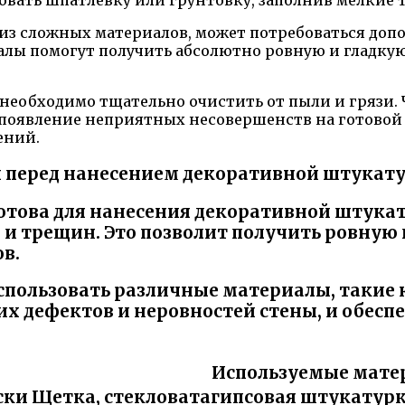
зовать шпатлевку или грунтовку, заполнив мелкие
 из сложных материалов, может потребоваться до
алы помогут получить абсолютно ровную и гладкую
е необходимо тщательно очистить от пыли и грязи
 появление неприятных несовершенств на готовой 
ений.
и перед нанесением декоративной штукат
готова для нанесения декоративной штука
и трещин. Это позволит получить ровную 
в.
пользовать различные материалы, такие 
х дефектов и неровностей стены, и обесп
Используемые мате
ски
Щетка, стекловатагипсовая штукатурка