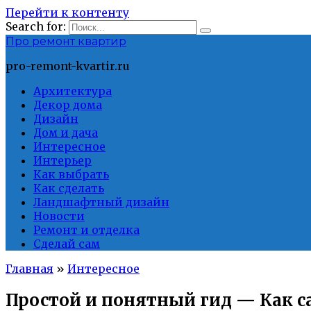
Перейти к контенту
Search for:
Про ремонт квартир
pro-remont-kvartir.ru
Архитектура
Декор дома
Дизайн
Дом и дача
Интересное
Интерьер
Как выбрать
Как сделать
Ландшафтный дизайн
Новости
Ремонт и отделка
Сделай сам
Главная
»
Интересное
Простой и понятный гид — Как с