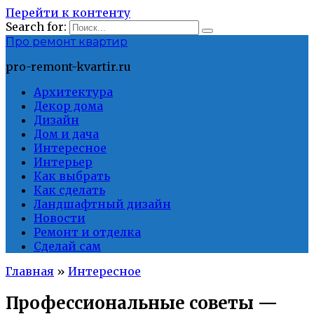
Перейти к контенту
Search for:
Про ремонт квартир
pro-remont-kvartir.ru
Архитектура
Декор дома
Дизайн
Дом и дача
Интересное
Интерьер
Как выбрать
Как сделать
Ландшафтный дизайн
Новости
Ремонт и отделка
Сделай сам
Главная
»
Интересное
Профессиональные советы —