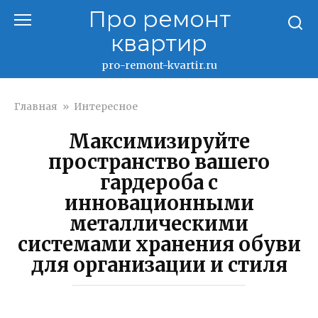
Перейти
Про ремонт
к
квартир
контенту
pro-remont-kvartir.ru
Главная
»
Интересное
Максимизируйте
пространство вашего
гардероба с
инновационными
металлическими
системами хранения обуви
для организации и стиля