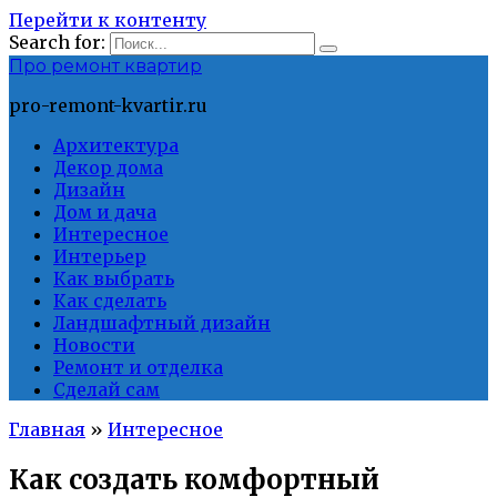
Перейти к контенту
Search for:
Про ремонт квартир
pro-remont-kvartir.ru
Архитектура
Декор дома
Дизайн
Дом и дача
Интересное
Интерьер
Как выбрать
Как сделать
Ландшафтный дизайн
Новости
Ремонт и отделка
Сделай сам
Главная
»
Интересное
Как создать комфортный