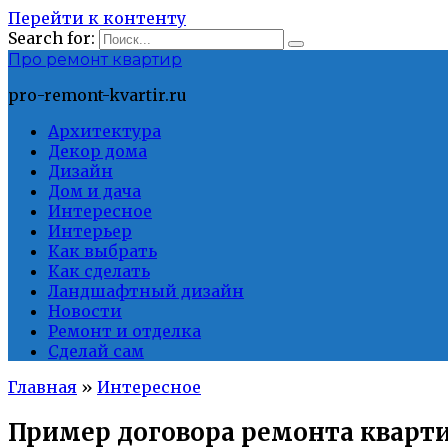
Перейти к контенту
Search for:
Про ремонт квартир
pro-remont-kvartir.ru
Архитектура
Декор дома
Дизайн
Дом и дача
Интересное
Интерьер
Как выбрать
Как сделать
Ландшафтный дизайн
Новости
Ремонт и отделка
Сделай сам
Главная
»
Интересное
Пример договора ремонта кварти