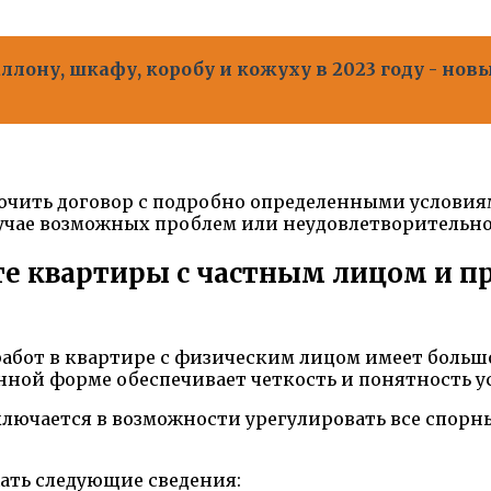
ллону, шкафу, коробу и кожуху в 2023 году - нов
ючить договор с подробно определенными условия
учае возможных проблем или неудовлетворительног
те квартиры с частным лицом и п
бот в квартире с физическим лицом имеет большое
ной форме обеспечивает четкость и понятность ус
лючается в возможности урегулировать все спорны
ть следующие сведения: