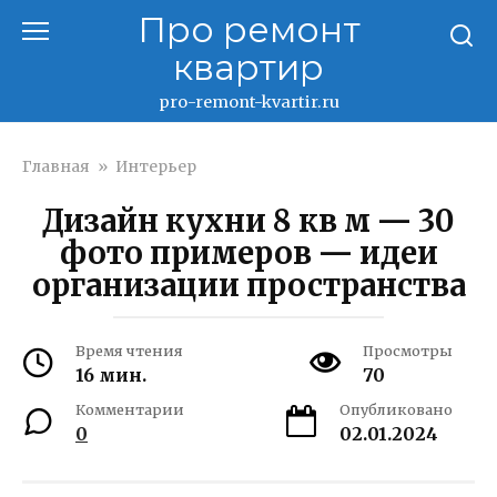
Перейти
Про ремонт
к
квартир
контенту
pro-remont-kvartir.ru
Главная
»
Интерьер
Дизайн кухни 8 кв м — 30
фото примеров — идеи
организации пространства
Время чтения
Просмотры
16 мин.
70
Комментарии
Опубликовано
0
02.01.2024