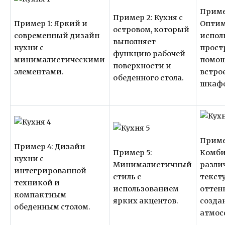
Приме
Пример 2: Кухня с
Пример 1: Яркий и
Оптим
островом, который
современный дизайн
испол
выполняет
кухни с
прост
функцию рабочей
минималистическими
помо
поверхности и
элементами.
встро
обеденного стола.
шкафо
Приме
Пример 4: Дизайн
Пример 5:
Комб
кухни с
Минималистичный
разли
интегрированной
стиль с
текст
техникой и
использованием
оттен
компактным
ярких акцентов.
созда
обеденным столом.
атмос