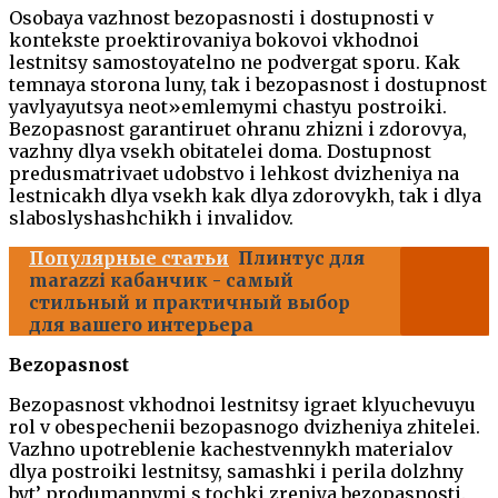
Osobaya vazhnost bezopasnosti i dostupnosti v
kontekste proektirovaniya bokovoi vkhodnoi
lestnitsy samostoyatelno ne podvergat sporu. Kak
temnaya storona luny, tak i bezopasnost i dostupnost
yavlyayutsya neot»emlemymi chastyu postroiki.
Bezopasnost garantiruet ohranu zhizni i zdorovya,
vazhny dlya vsekh obitatelei doma. Dostupnost
predusmatrivaet udobstvo i lehkost dvizheniya na
lestnicakh dlya vsekh kak dlya zdorovykh, tak i dlya
slaboslyshashchikh i invalidov.
Популярные статьи
Плинтус для
marazzi кабанчик - самый
стильный и практичный выбор
для вашего интерьера
Bezopasnost
Bezopasnost vkhodnoi lestnitsy igraet klyuchevuyu
rol v obespechenii bezopasnogo dvizheniya zhitelei.
Vazhno upotreblenie kachestvennykh materialov
dlya postroiki lestnitsy, samashki i perila dolzhny
byt’ produmannymi s tochki zreniya bezopasnosti.