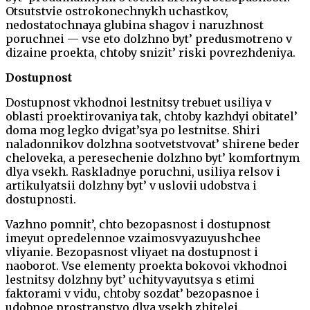
Otsutstvie ostrokonechnykh uchastkov,
nedostatochnaya glubina shagov i naruzhnost
poruchnei — vse eto dolzhno byt’ predusmotreno v
dizaine proekta, chtoby snizit’ riski povrezhdeniya.
Dostupnost
Dostupnost vkhodnoi lestnitsy trebuet usiliya v
oblasti proektirovaniya tak, chtoby kazhdyi obitatel’
doma mog legko dvigat’sya po lestnitse. Shiri
naladonnikov dolzhna sootvetstvovat’ shirene beder
cheloveka, a peresechenie dolzhno byt’ komfortnym
dlya vsekh. Raskladnye poruchni, usiliya relsov i
artikulyatsii dolzhny byt’ v uslovii udobstva i
dostupnosti.
Vazhno pomnit’, chto bezopasnost i dostupnost
imeyut opredelennoe vzaimosvyazuyushchee
vliyanie. Bezopasnost vliyaet na dostupnost i
naoborot. Vse elementy proekta bokovoi vkhodnoi
lestnitsy dolzhny byt’ uchityvayutsya s etimi
faktorami v vidu, chtoby sozdat’ bezopasnoe i
udobnoe prostranstvo dlya vsekh zhitelei.