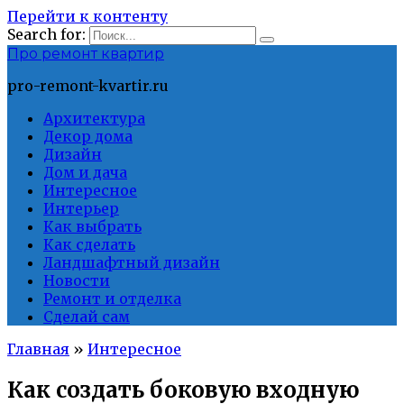
Перейти к контенту
Search for:
Про ремонт квартир
pro-remont-kvartir.ru
Архитектура
Декор дома
Дизайн
Дом и дача
Интересное
Интерьер
Как выбрать
Как сделать
Ландшафтный дизайн
Новости
Ремонт и отделка
Сделай сам
Главная
»
Интересное
Как создать боковую входную