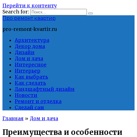
Перейти к контенту
Search for:
Про ремонт квартир
pro-remont-kvartir.ru
Архитектура
Декор дома
Дизайн
Дом и дача
Интересное
Интерьер
Как выбрать
Как сделать
Ландшафтный дизайн
Новости
Ремонт и отделка
Сделай сам
Главная
»
Дом и дача
Преимущества и особенности