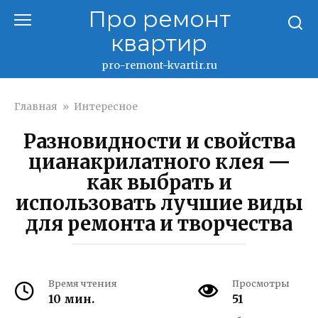
Перейти
Про ремонт
к
квартир
контенту
pro-remont-kvartir.ru
Главная
»
Интересное
Разновидности и свойства
цианакрилатного клея —
как выбрать и
использовать лучшие виды
для ремонта и творчества
Время чтения
Просмотры
10 мин.
51