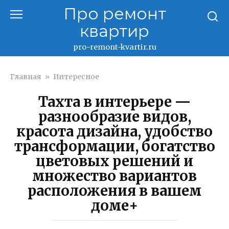
Перейти
Про ремонт
к
квартир
контенту
pro-remont-kvartir.ru
Главная
»
Интересное
Тахта в интерьере —
разнообразие видов,
красота дизайна, удобство
трансформации, богатство
цветовых решений и
множество вариантов
расположения в вашем
доме+