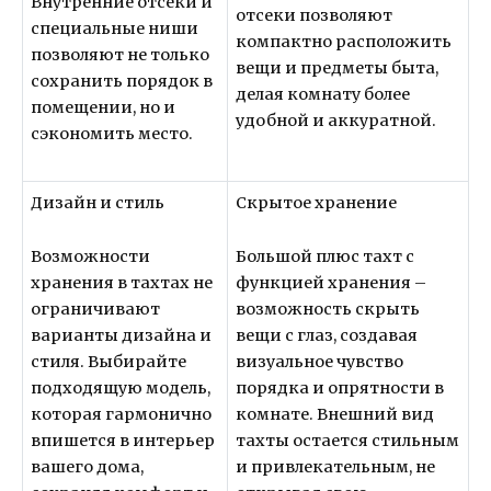
Внутренние отсеки и
отсеки позволяют
специальные ниши
компактно расположить
позволяют не только
вещи и предметы быта,
сохранить порядок в
делая комнату более
помещении, но и
удобной и аккуратной.
сэкономить место.
Дизайн и стиль
Скрытое хранение
Возможности
Большой плюс тахт с
хранения в тахтах не
функцией хранения –
ограничивают
возможность скрыть
варианты дизайна и
вещи с глаз, создавая
стиля. Выбирайте
визуальное чувство
подходящую модель,
порядка и опрятности в
которая гармонично
комнате. Внешний вид
впишется в интерьер
тахты остается стильным
вашего дома,
и привлекательным, не