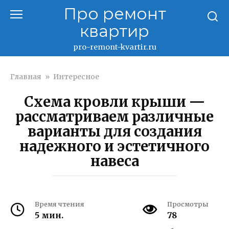
Перейти
Про ремонт
к
квартир
контенту
pro-remont-kvartir.ru
Главная
»
Интересное
Схема кровли крыши —
рассматриваем различные
варианты для создания
надежного и эстетичного
навеса
Время чтения
Просмотры
5 мин.
78