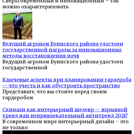
Сверхсовременный и инновационный – так
можно охарактеризовать
Ведущий агроном Буинского района удостоен
государственной награды за инновационные
методы восстановления почв
Ведущий агроном Буинского района удостоен
государственной
Ключевые аспекты при планировании гардероба
— что учесть и как обустроить пространство
Представьте, что вы стоите перед своим
гардеробом
Скинали как интерьерный шедевр — взрывной
тренд или непривлекательный антитренд 2021?
В современном мире интерьерный дизайн – это
не только
© 2026 Про ремонт квартир