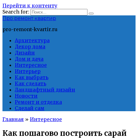
Перейти к контенту
Search for:
Про ремонт квартир
pro-remont-kvartir.ru
Архитектура
Декор дома
Дизайн
Дом и дача
Интересное
Интерьер
Как выбрать
Как сделать
Ландшафтный дизайн
Новости
Ремонт и отделка
Сделай сам
Главная
»
Интересное
Как пошагово построить сарай