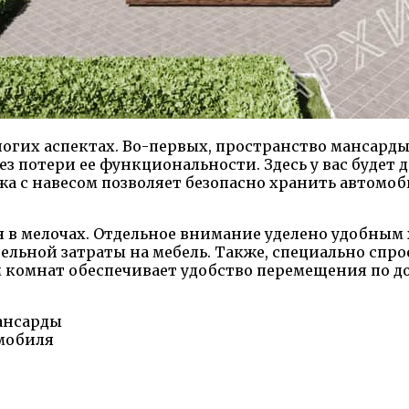
огих аспектах. Во-первых, пространство мансарды
з потери ее функциональности. Здесь у вас будет 
жа с навесом позволяет безопасно хранить автомоб
я в мелочах. Отдельное внимание уделено удобным
тельной затраты на мебель. Также, специально сп
комнат обеспечивает удобство перемещения по до
ансарды
омобиля