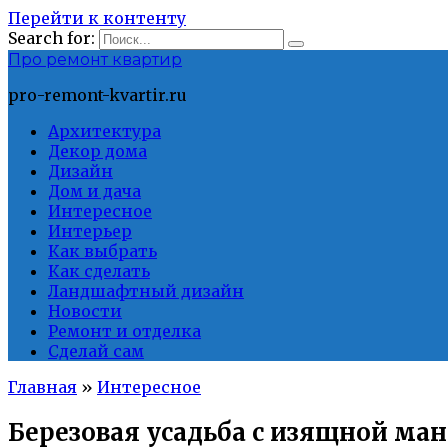
Перейти к контенту
Search for:
Про ремонт квартир
pro-remont-kvartir.ru
Архитектура
Декор дома
Дизайн
Дом и дача
Интересное
Интерьер
Как выбрать
Как сделать
Ландшафтный дизайн
Новости
Ремонт и отделка
Сделай сам
Главная
»
Интересное
Березовая усадьба с изящной ма