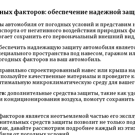
дных факторов: обеспечение надежной за
ты автомобиля от погодных условий и представим
спорта от негативного воздействия природных фа
могает сохранить его первоначальный внешний вид,
обеспечить надлежащую защиту автомобиля являет
специального пространства под навесом, гаражом 
погодных факторов на ваш автомобиль.
правильно спроектированный навес или крыша на
 Используйте качественные материалы и проведите
оптимальную микроклиматическую среду для вашег
в:
дополнительные средства защиты, такие как у
 и кондиционирования воздуха, помогут сохранить
акторов является неотъемлемой частью его экспл
нительных средств защиты позволит не только по
Итак, давайте рассмотрим подробнее каждый из эти
иля от погодных условий.