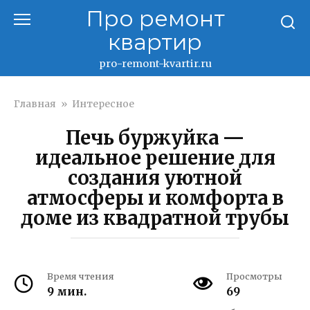
Перейти
Про ремонт
к
квартир
контенту
pro-remont-kvartir.ru
Главная
»
Интересное
Печь буржуйка —
идеальное решение для
создания уютной
атмосферы и комфорта в
доме из квадратной трубы
Время чтения
Просмотры
9 мин.
69