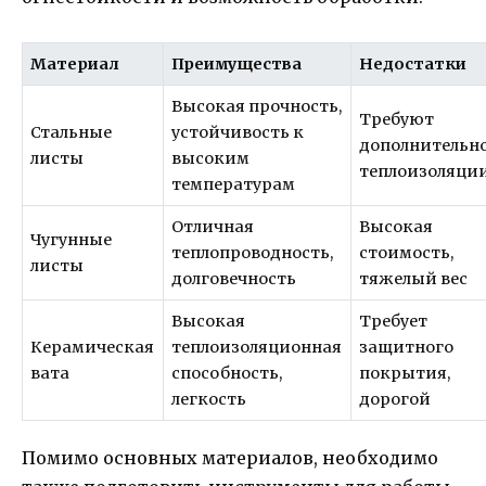
Материал
Преимущества
Недостатки
Высокая прочность,
Требуют
Стальные
устойчивость к
дополнительн
листы
высоким
теплоизоляци
температурам
Отличная
Высокая
Чугунные
теплопроводность,
стоимость,
листы
долговечность
тяжелый вес
Высокая
Требует
Керамическая
теплоизоляционная
защитного
вата
способность,
покрытия,
легкость
дорогой
Помимо основных материалов, необходимо