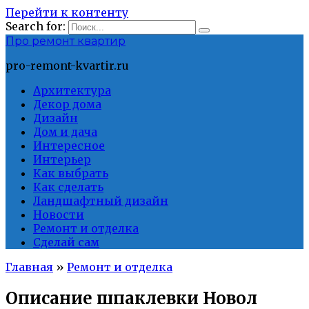
Перейти к контенту
Search for:
Про ремонт квартир
pro-remont-kvartir.ru
Архитектура
Декор дома
Дизайн
Дом и дача
Интересное
Интерьер
Как выбрать
Как сделать
Ландшафтный дизайн
Новости
Ремонт и отделка
Сделай сам
Главная
»
Ремонт и отделка
Описание шпаклевки Новол