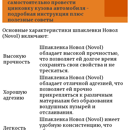
самостоятельно провести
цинковку кузова автомобиля -
подробная инструкция плюс
полезные советы
Основные характеристики шпаклевки Новол
(Novol) включают:
Шпаклевка Новол (Novol)
обладает высокой прочностью,
Высокую
что позволяет ей долгое время
прочность
сохранять свои свойства и не
трескаться.
Шпаклевка Новол (Novol)
обладает отличной адгезией, что
позволяет ей прочно
Хорошую
прикрепляться к различным
адгезию
материалам без образования
воздушных пузырей и
отслаивания.
Шпаклевка Новол (Novol) имеет
удобную консистенцию, что
Легкость