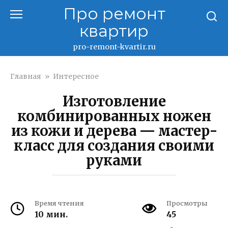
Перейти
Про ремонт
к
квартир
контенту
pro-remont-kvartir.ru
Главная
»
Интересное
Изготовление
комбинированных ножен
из кожи и дерева — мастер-
класс для создания своими
руками
Время чтения
Просмотры
10 мин.
45