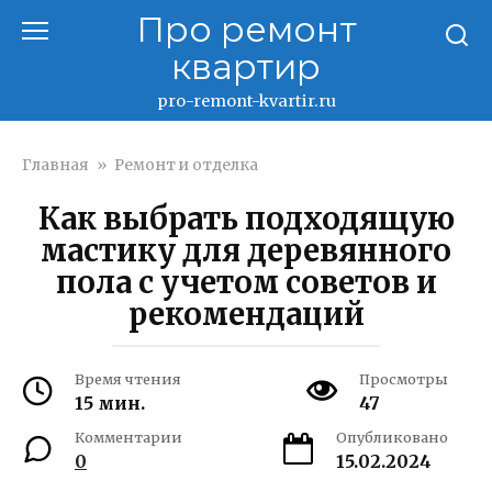
Перейти
Про ремонт
к
квартир
контенту
pro-remont-kvartir.ru
Главная
»
Ремонт и отделка
Как выбрать подходящую
мастику для деревянного
пола с учетом советов и
рекомендаций
Время чтения
Просмотры
15 мин.
47
Комментарии
Опубликовано
0
15.02.2024