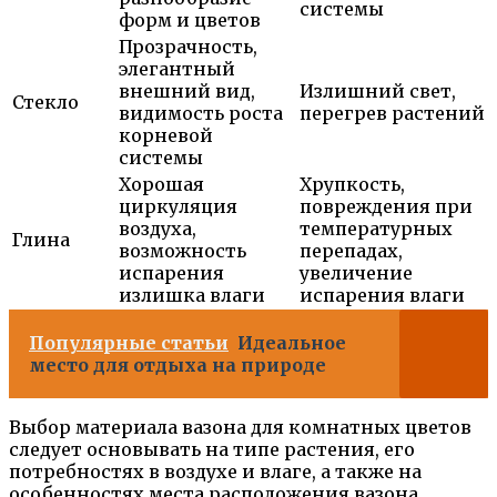
системы
форм и цветов
Прозрачность,
элегантный
внешний вид,
Излишний свет,
Стекло
видимость роста
перегрев растений
корневой
системы
Хорошая
Хрупкость,
циркуляция
повреждения при
воздуха,
температурных
Глина
возможность
перепадах,
испарения
увеличение
излишка влаги
испарения влаги
Популярные статьи
Идеальное
место для отдыха на природе
Выбор материала вазона для комнатных цветов
следует основывать на типе растения, его
потребностях в воздухе и влаге, а также на
особенностях места расположения вазона.