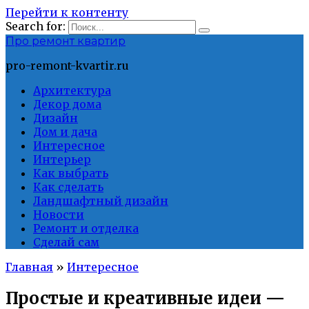
Перейти к контенту
Search for:
Про ремонт квартир
pro-remont-kvartir.ru
Архитектура
Декор дома
Дизайн
Дом и дача
Интересное
Интерьер
Как выбрать
Как сделать
Ландшафтный дизайн
Новости
Ремонт и отделка
Сделай сам
Главная
»
Интересное
Простые и креативные идеи —