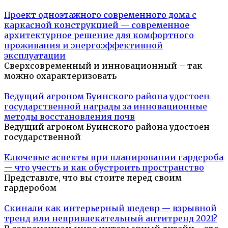
Проект одноэтажного современного дома с
каркасной конструкцией — современное
архитектурное решение для комфортного
проживания и энергоэффективной
эксплуатации
Сверхсовременный и инновационный – так
можно охарактеризовать
Ведущий агроном Буинского района удостоен
государственной награды за инновационные
методы восстановления почв
Ведущий агроном Буинского района удостоен
государственной
Ключевые аспекты при планировании гардероба
— что учесть и как обустроить пространство
Представьте, что вы стоите перед своим
гардеробом
Скинали как интерьерный шедевр — взрывной
тренд или непривлекательный антитренд 2021?