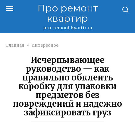
Перейти
Про ремонт
к
квартир
контенту
pro-remont-kvartir.ru
Главная
»
Интересное
Исчерпывающее
руководство — как
правильно обклеить
коробку для упаковки
предметов без
повреждений и надежно
зафиксировать груз