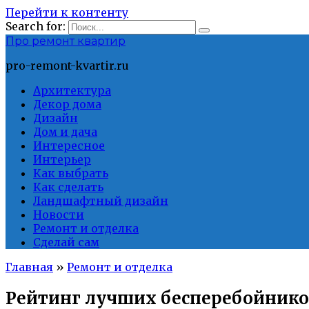
Перейти к контенту
Search for:
Про ремонт квартир
pro-remont-kvartir.ru
Архитектура
Декор дома
Дизайн
Дом и дача
Интересное
Интерьер
Как выбрать
Как сделать
Ландшафтный дизайн
Новости
Ремонт и отделка
Сделай сам
Главная
»
Ремонт и отделка
Рейтинг лучших бесперебойнико