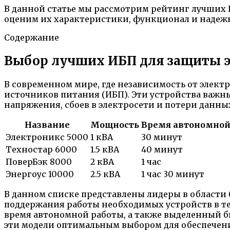
В данной статье мы рассмотрим рейтинг лучших 
оценим их характеристики, функционал и надежн
Содержание
Выбор лучших ИБП для защиты 
В современном мире, где независимость от элект
источников питания (ИБП). Эти устройства важн
напряжения, сбоев в электросети и потери данны
Название
Мощность
Время автономной
Электроникс 5000
1 кВА
30 минут
Техностар 6000
1.5 кВА
40 минут
ПоверБэк 8000
2 кВА
1 час
Энергоус 10000
2.5 кВА
1 час 30 минут
В данном списке представлены лидеры в области
поддержания работы необходимых устройств в те
время автономной работы, а также выделенный б
эти модели оптимальным выбором для обеспечен